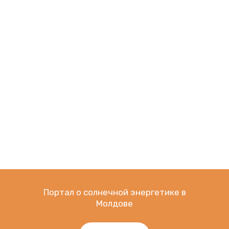
Контакты
energy@solar.md
Солнечная энергетика в
Молдове
Check Out What We Do
Портал о солнечной энергетике в
Молдове