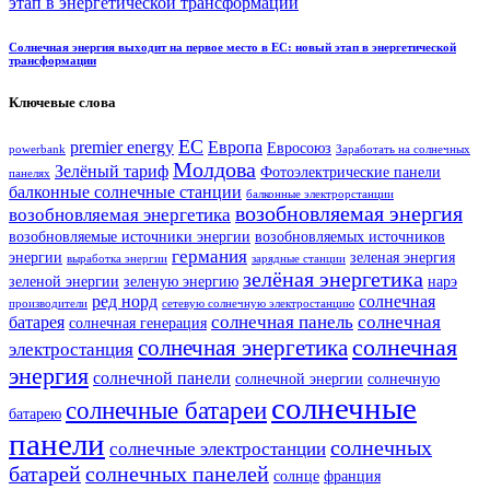
Солнечная энергия выходит на первое место в ЕС: новый этап в энергетической
трансформации
Ключевые слова
ЕС
premier energy
Европа
Евросоюз
powerbank
Заработать на солнечных
Молдова
Зелёный тариф
Фотоэлектрические панели
панелях
балконные солнечные станции
балконные электрорстанции
возобновляемая энергия
возобновляемая энергетика
возобновляемые источники энергии
возобновляемых источников
германия
энергии
зеленая энергия
выработка энергии
зарядные станции
зелёная энергетика
зеленой энергии
зеленую энергию
нарэ
ред норд
солнечная
производители
сетевую солнечную электростанцию
солнечная панель
солнечная
батарея
солнечная генерация
солнечная
солнечная энергетика
электростанция
энергия
солнечной панели
солнечной энергии
солнечную
солнечные
солнечные батареи
батарею
панели
солнечных
солнечные электростанции
батарей
солнечных панелей
солнце
франция