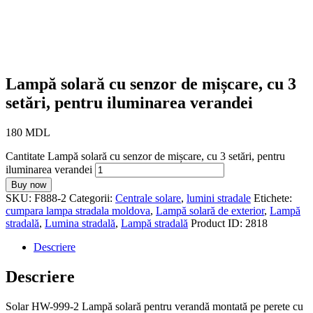
Lampă solară cu senzor de mișcare, cu 3
setări, pentru iluminarea verandei
180
MDL
Cantitate Lampă solară cu senzor de mișcare, cu 3 setări, pentru
iluminarea verandei
Buy now
SKU:
F888-2
Categorii:
Centrale solare
,
lumini stradale
Etichete:
cumpara lampa stradala moldova
,
Lampă solară de exterior
,
Lampă
stradală
,
Lumina stradală
,
Lampă stradală
Product ID:
2818
Descriere
Descriere
Solar HW-999-2 Lampă solară pentru verandă montată pe perete cu