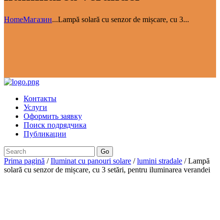
Home
Магазин
...
Lampă solară cu senzor de mișcare, cu 3...
Контакты
Услуги
Оформить заявку
Поиск подрядчика
Публикации
Go
Prima pagină
/
Iluminat cu panouri solare
/
lumini stradale
/ Lampă
solară cu senzor de mișcare, cu 3 setări, pentru iluminarea verandei