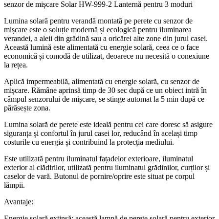
senzor de mișcare Solar HW-999-2 Lanternă pentru 3 moduri
Lumina solară pentru verandă montată pe perete cu senzor de
mișcare este o soluție modernă și ecologică pentru iluminarea
verandei, a aleii din grădină sau a oricărei alte zone din jurul casei.
Această lumină este alimentată cu energie solară, ceea ce o face
economică și comodă de utilizat, deoarece nu necesită o conexiune
la rețea.
Aplică impermeabilă, alimentată cu energie solară, cu senzor de
mișcare. Rămâne aprinsă timp de 30 sec după ce un obiect intră în
câmpul senzorului de mișcare, se stinge automat la 5 min după ce
părăsește zona.
Lumina solară de perete este ideală pentru cei care doresc să asigure
siguranța și confortul în jurul casei lor, reducând în același timp
costurile cu energia și contribuind la protecția mediului.
Este utilizată pentru iluminatul fațadelor exterioare, iluminatul
exterior al clădirilor, utilizată pentru iluminatul grădinilor, curților și
caselor de vară. Butonul de pornire/oprire este situat pe corpul
lămpii.
Avantaje:
Energie solară extinsă: această lampă de perete solară pentru exterior