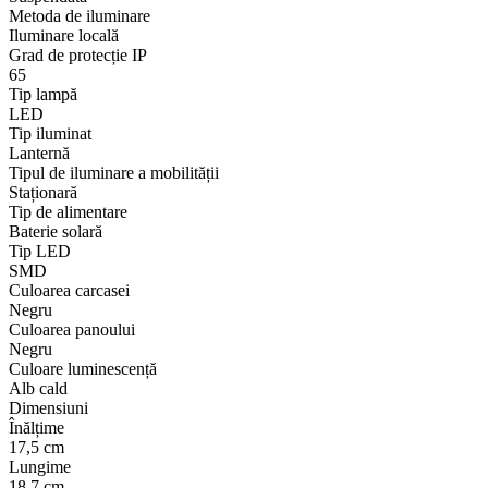
Metoda de iluminare
Iluminare locală
Grad de protecție IP
65
Tip lampă
LED
Tip iluminat
Lanternă
Tipul de iluminare a mobilității
Staționară
Tip de alimentare
Baterie solară
Tip LED
SMD
Culoarea carcasei
Negru
Culoarea panoului
Negru
Culoare luminescență
Alb cald
Dimensiuni
Înălțime
17,5 cm
Lungime
18,7 cm