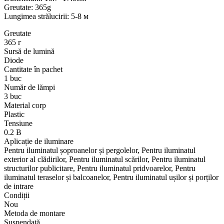
Greutate: 365g
Lungimea strălucirii: 5-8 м
Greutate
365 г
Sursă de lumină
Diode
Cantitate în pachet
1 buc
Număr de lămpi
3 buc
Material corp
Plastic
Tensiune
0.2 В
Aplicație de iluminare
Pentru iluminatul șoproanelor și pergolelor, Pentru iluminatul
exterior al clădirilor, Pentru iluminatul scărilor, Pentru iluminatul
structurilor publicitare, Pentru iluminatul pridvoarelor, Pentru
iluminatul teraselor și balcoanelor, Pentru iluminatul ușilor și porților
de intrare
Condiții
Nou
Metoda de montare
Suspendată