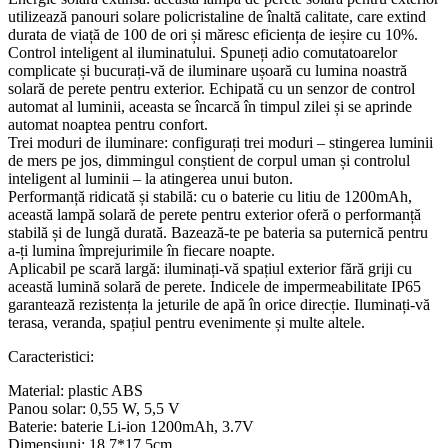
utilizează panouri solare policristaline de înaltă calitate, care extind
durata de viață de 100 de ori și măresc eficiența de ieșire cu 10%.
Control inteligent al iluminatului. Spuneți adio comutatoarelor
complicate și bucurați-vă de iluminare ușoară cu lumina noastră
solară de perete pentru exterior. Echipată cu un senzor de control
automat al luminii, aceasta se încarcă în timpul zilei și se aprinde
automat noaptea pentru confort.
Trei moduri de iluminare: configurați trei moduri – stingerea luminii
de mers pe jos, dimmingul conștient de corpul uman și controlul
inteligent al luminii – la atingerea unui buton.
Performanță ridicată și stabilă: cu o baterie cu litiu de 1200mAh,
această lampă solară de perete pentru exterior oferă o performanță
stabilă și de lungă durată. Bazează-te pe bateria sa puternică pentru
a-ți lumina împrejurimile în fiecare noapte.
Aplicabil pe scară largă: iluminați-vă spațiul exterior fără griji cu
această lumină solară de perete. Indicele de impermeabilitate IP65
garantează rezistența la jeturile de apă în orice direcție. Iluminați-vă
terasa, veranda, spațiul pentru evenimente și multe altele.
Caracteristici:
Material: plastic ABS
Panou solar: 0,55 W, 5,5 V
Baterie: baterie Li-ion 1200mAh, 3.7V
Dimensiuni: 18.7*17.5cm