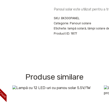
Panoul solar este utilizat pentru a t
SKU:
BK300PANEL
Categorie:
Panouri solare
Etichete:
lampă solară
,
lămpi solare d
Product ID:
1877
Produse similare
 stock