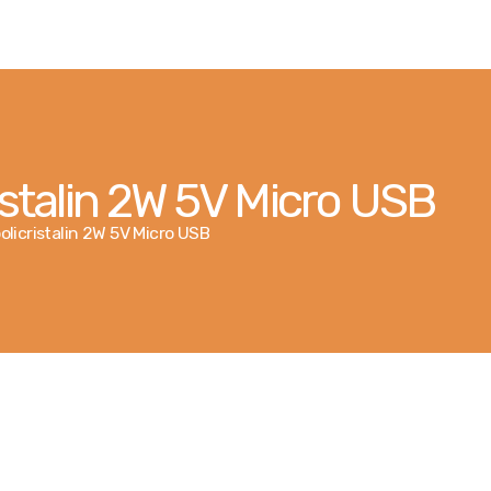
Контакты
Услуги
Оформить заявку
istalin 2W 5V Micro USB
Поиск подрядчика
olicristalin 2W 5V Micro USB
Публикации