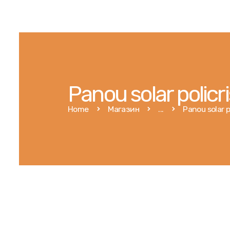
Panou solar policr
Home
Магазин
...
Panou solar p