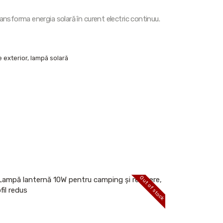
ransforma energia solară în curent electric continuu.
e exterior
,
lampă solară
Out of stock