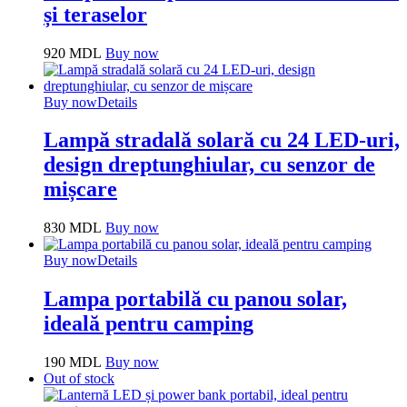
și teraselor
920
MDL
Buy now
Buy now
Details
Lampă stradală solară cu 24 LED-uri,
design dreptunghiular, cu senzor de
mișcare
830
MDL
Buy now
Buy now
Details
Lampa portabilă cu panou solar,
ideală pentru camping
190
MDL
Buy now
Out of stock