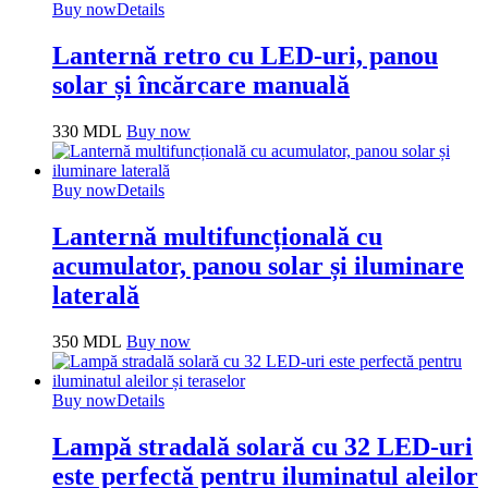
Buy now
Details
Lanternă retro cu LED-uri, panou
solar și încărcare manuală
330
MDL
Buy now
Buy now
Details
Lanternă multifuncțională cu
acumulator, panou solar și iluminare
laterală
350
MDL
Buy now
Buy now
Details
Lampă stradală solară cu 32 LED-uri
este perfectă pentru iluminatul aleilor