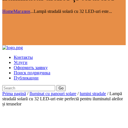
Home
Магазин
...
Lampă stradală solară cu 32 LED-uri este...
Контакты
Услуги
Оформить заявку
Поиск подрядчика
Публикации
Go
Prima pagină
/
Iluminat cu panouri solare
/
lumini stradale
/ Lampă
stradală solară cu 32 LED-uri este perfectă pentru iluminatul aleilor
și teraselor