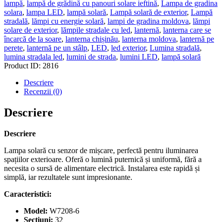
lampă
,
lampă de grădină cu panouri solare ieftină
,
Lampa de gradina
solara
,
lampa LED
,
lampă solară
,
Lampă solară de exterior
,
Lampă
stradală
,
lămpi cu energie solară
,
lampi de gradina moldova
,
lămpi
solare de exterior
,
lămpile stradale cu led
,
lanternă
,
lanterna care se
încarcă de la soare
,
lanterna chișinău
,
lanterna moldova
,
lanternă pe
perete
,
lanternă pe un stâlp
,
LED
,
led exterior
,
Lumina stradală
,
lumina stradala led
,
lumini de strada
,
lumini LED
,
lampă solară
Product ID:
2816
Descriere
Recenzii (0)
Descriere
Descriere
Lampa solară cu senzor de mișcare, perfectă pentru iluminarea
spațiilor exterioare. Oferă o lumină puternică și uniformă, fără a
necesita o sursă de alimentare electrică. Instalarea este rapidă și
simplă, iar rezultatele sunt impresionante.
Caracteristici:
Model:
W7208-6
Secțiuni:
32