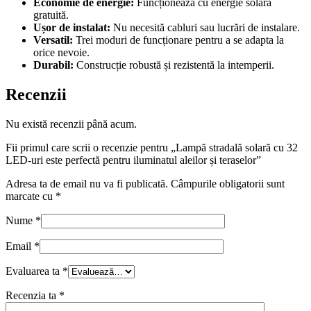
Economie de energie:
Funcționează cu energie solară
gratuită.
Ușor de instalat:
Nu necesită cabluri sau lucrări de instalare.
Versatil:
Trei moduri de funcționare pentru a se adapta la
orice nevoie.
Durabil:
Construcție robustă și rezistentă la intemperii.
Recenzii
Nu există recenzii până acum.
Fii primul care scrii o recenzie pentru „Lampă stradală solară cu 32
LED-uri este perfectă pentru iluminatul aleilor și teraselor”
Adresa ta de email nu va fi publicată.
Câmpurile obligatorii sunt
marcate cu
*
Nume
*
Email
*
Evaluarea ta
*
Recenzia ta
*