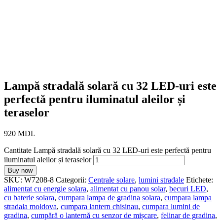
Lampă stradală solară cu 32 LED-uri este
perfectă pentru iluminatul aleilor și
teraselor
920
MDL
Cantitate Lampă stradală solară cu 32 LED-uri este perfectă pentru
iluminatul aleilor și teraselor
Buy now
SKU:
W7208-8
Categorii:
Centrale solare
,
lumini stradale
Etichete:
alimentat cu energie solara
,
alimentat cu panou solar
,
becuri LED
,
cu baterie solara
,
cumpara lampa de gradina solara
,
cumpara lampa
stradala moldova
,
cumpara lantern chisinau
,
cumpara lumini de
gradina
,
cumpără o lanternă cu senzor de mișcare
,
felinar de gradina
,