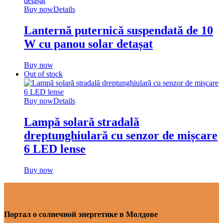
Buy now
Details
Lanternă puternică suspendată de 10
W cu panou solar detașat
Buy now
Out of stock
Buy now
Details
Lampă solară stradală
dreptunghiulară cu senzor de mișcare
6 LED lense
Buy now
Портал о солнечной энергетике в Молдове