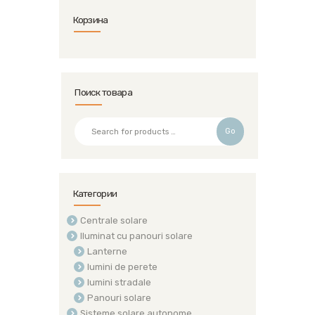
Корзина
Поиск товара
Go
Категории
Centrale solare
Iluminat cu panouri solare
Lanterne
lumini de perete
lumini stradale
Panouri solare
Sisteme solare autonome