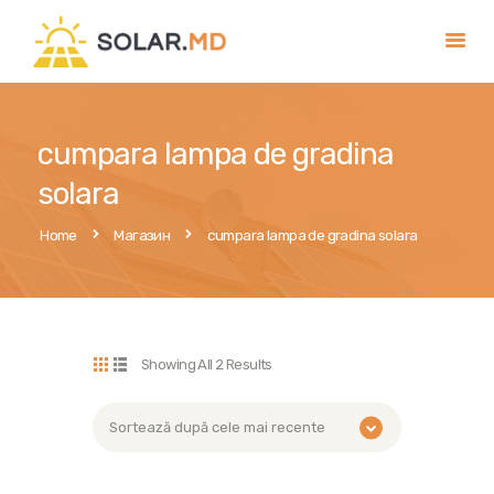
Контакты
cumpara lampa de gradina
Услуги
solara
Оформить заявку
Home
Магазин
cumpara lampa de gradina solara
Поиск подрядчика
Публикации
Showing All 2 Results