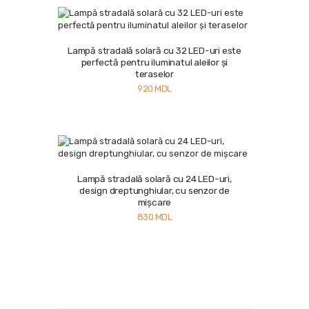
Lampă stradală solară cu 32 LED-uri este
Buy now
Details
perfectă pentru iluminatul aleilor și
teraselor
920
MDL
Lampă stradală solară cu 24 LED-uri,
Buy now
Details
design dreptunghiular, cu senzor de
mișcare
830
MDL