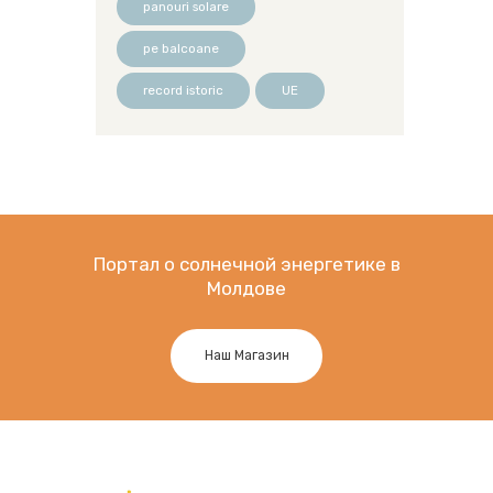
panouri solare
pe balcoane
record istoric
UE
Портал о солнечной энергетике в
Молдове
Наш Магазин