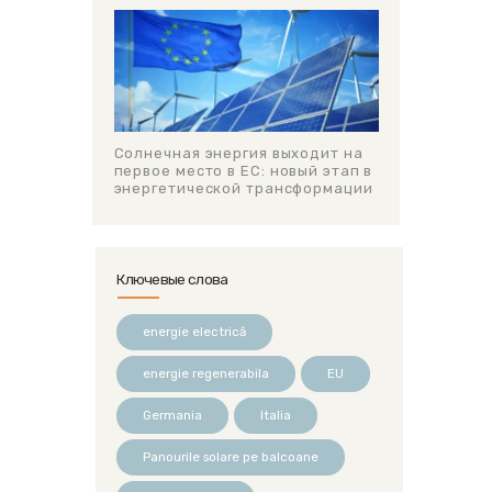
Солнечная энергия выходит на
первое место в ЕС: новый этап в
энергетической трансформации
Ключевые слова
energie electrică
energie regenerabila
EU
Germania
Italia
Panourile solare pe balcoane