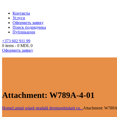
Контакты
Услуги
Оформить заявку
Поиск подрядчика
Публикации
+373 602 911 99
0 items
-
0 MDL
0
Оформить заявку
Attachment: W789A-4-01
Home
Lampă solară stradală dreptunghiulară cu...
Attachment: W789A