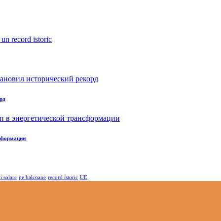
рд
нсформации
i solare
pe balcoane
record istoric
UE