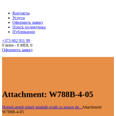
Контакты
Услуги
Оформить заявку
Поиск подрядчика
Публикации
+373 602 911 99
0 items
-
0 MDL
0
Оформить заявку
Attachment: W788B-4-05
Home
Lampă solară stradală ovală cu senzor de...
Attachment:
W788B-4-05