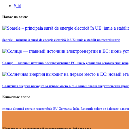
Știri
Новое на сайте
Soarele – principala sursă de energie electrică în UE: iunie a stabilit un record istoric
Солнце — главный источник электроэнергии в ЕС: июнь установил исторический реко
Солнечная энергия выходит на первое место в ЕС: новый этап в энергетической тра
Ключевые слова
energie electrică
energie regenerabila
EU
Germania
Italia
Panourile solare pe balcoane
panour