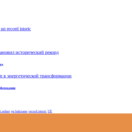
рд
нсформации
i solare
pe balcoane
record istoric
UE