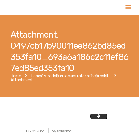
Attachment:
Контакты
0497cb17b90011ee862bd85ed
Услуги
353fa10_693a6a186c2c11ef86
Оформить заявку
7ed85ed353fa10
Поиск подрядчика
Home
Lampă stradală cu acumulator reîncărcabil...
Публикации
Attachment...
0497cb17b90011ee8
08.01.2025
by solar.md