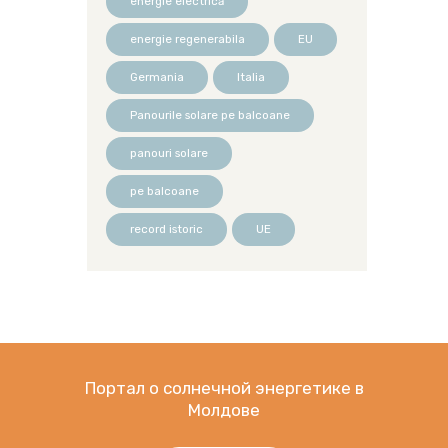
energie electrică
energie regenerabila
EU
Germania
Italia
Panourile solare pe balcoane
panouri solare
pe balcoane
record istoric
UE
Портал о солнечной энергетике в
Молдове