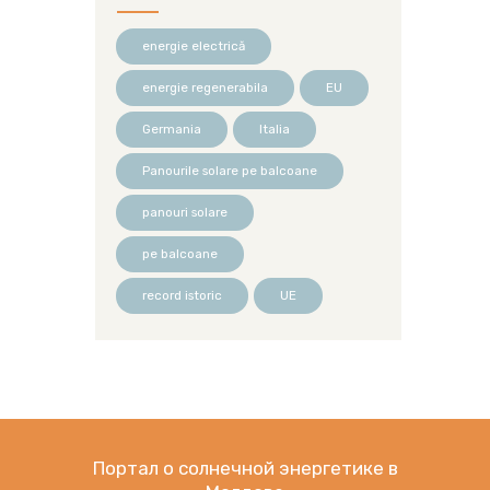
energie electrică
energie regenerabila
EU
Germania
Italia
Panourile solare pe balcoane
panouri solare
pe balcoane
record istoric
UE
Портал о солнечной энергетике в