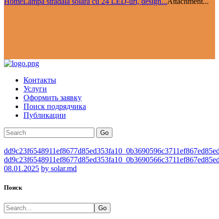
Home
Lampă stradală solară cu 24 LED-uri, design...
Attachment...
Контакты
Услуги
Оформить заявку
Поиск подрядчика
Публикации
Go
dd9c23f6548911ef8677d85ed353fa10_0b3690596c3711ef867ed85e
dd9c23f6548911ef8677d85ed353fa10_0b3690566c3711ef867ed85e
08.01.2025
by solar.md
Поиск
Go