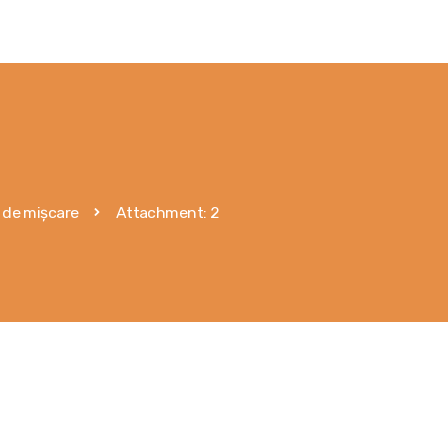
Контакты
Услуги
Оформить заявку
Поиск подрядчика
 de mișcare
Attachment: 2
Публикации