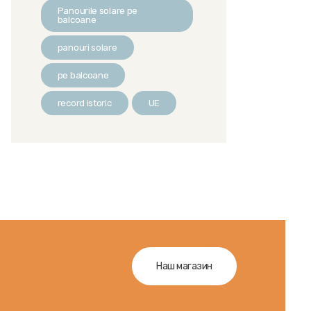
Panourile solare pe
balcoane
panouri solare
pe balcoane
record istoric
UE
Наш магазин