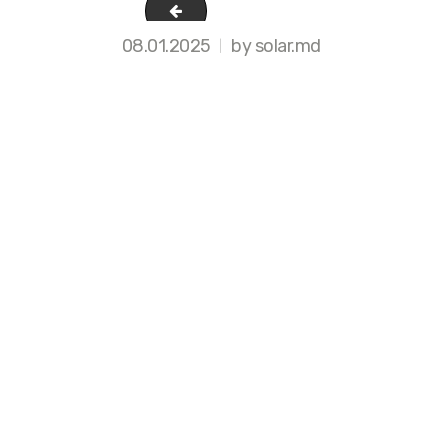
3
08.01.2025
by solar.md