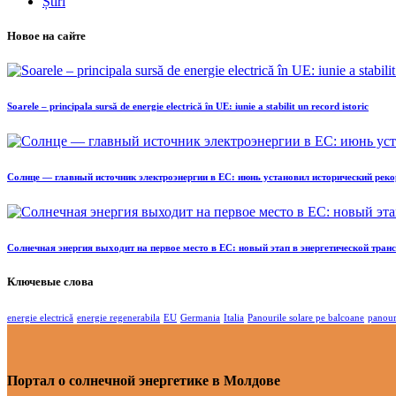
Știri
Новое на сайте
Soarele – principala sursă de energie electrică în UE: iunie a stabilit un record istoric
Солнце — главный источник электроэнергии в ЕС: июнь установил исторический реко
Солнечная энергия выходит на первое место в ЕС: новый этап в энергетической тра
Ключевые слова
energie electrică
energie regenerabila
EU
Germania
Italia
Panourile solare pe balcoane
panour
Портал о солнечной энергетике в Молдове