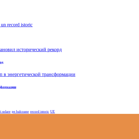
рд
нсформации
i solare
pe balcoane
record istoric
UE