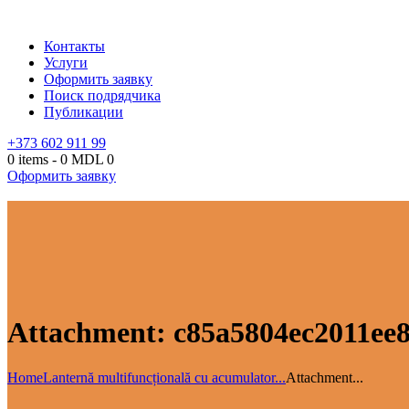
Контакты
Услуги
Оформить заявку
Поиск подрядчика
Публикации
+373 602 911 99
0 items
-
0 MDL
0
Оформить заявку
Attachment: c85a5804ec2011ee
Home
Lanternă multifuncțională cu acumulator...
Attachment...