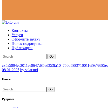
Контакты
Услуги
Оформить заявку
Поиск подрядчика
Публикации
Go
c85a5804ec2011ee8647d85ed353fa10_75605883710011ef867fd85e
08.01.2025
by solar.md
Поиск
Go
Рубрики