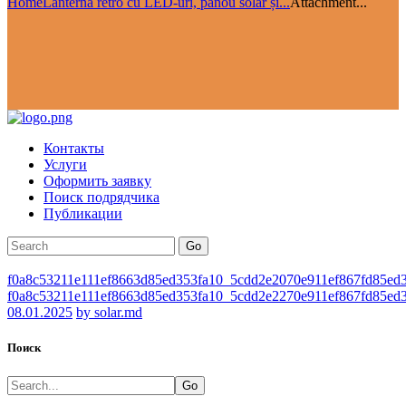
Home
Lanternă retro cu LED-uri, panou solar și...
Attachment...
Контакты
Услуги
Оформить заявку
Поиск подрядчика
Публикации
Go
f0a8c53211e111ef8663d85ed353fa10_5cdd2e2070e911ef867fd85ed
f0a8c53211e111ef8663d85ed353fa10_5cdd2e2270e911ef867fd85ed
08.01.2025
by solar.md
Поиск
Go