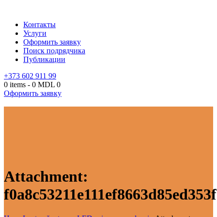
Контакты
Услуги
Оформить заявку
Поиск подрядчика
Публикации
+373 602 911 99
0 items
-
0 MDL
0
Оформить заявку
Attachment:
f0a8c53211e111ef8663d85ed353