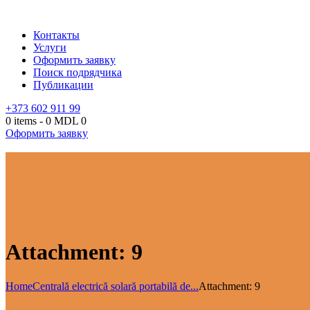
Контакты
Услуги
Оформить заявку
Поиск подрядчика
Публикации
+373 602 911 99
0 items
-
0 MDL
0
Оформить заявку
Attachment: 9
Home
Centrală electrică solară portabilă de...
Attachment: 9