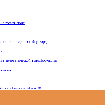
рд
нсформации
i solare
pe balcoane
record istoric
UE