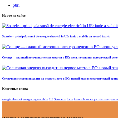
Știri
Новое на сайте
Soarele – principala sursă de energie electrică în UE: iunie a stabilit un record istoric
Солнце — главный источник электроэнергии в ЕС: июнь установил исторический реко
Солнечная энергия выходит на первое место в ЕС: новый этап в энергетической тра
Ключевые слова
energie electrică
energie regenerabila
EU
Germania
Italia
Panourile solare pe balcoane
panour