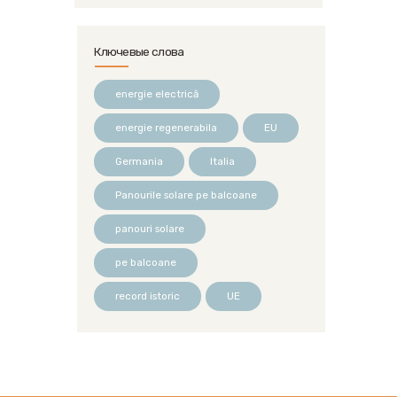
Ключевые слова
energie electrică
energie regenerabila
EU
Germania
Italia
Panourile solare pe balcoane
panouri solare
pe balcoane
record istoric
UE