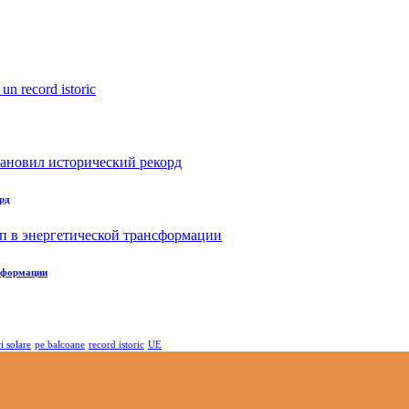
рд
нсформации
i solare
pe balcoane
record istoric
UE