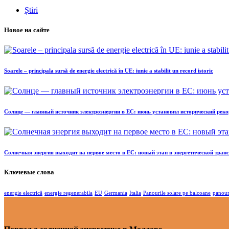
Știri
Новое на сайте
Soarele – principala sursă de energie electrică în UE: iunie a stabilit un record istoric
Солнце — главный источник электроэнергии в ЕС: июнь установил исторический реко
Солнечная энергия выходит на первое место в ЕС: новый этап в энергетической тра
Ключевые слова
energie electrică
energie regenerabila
EU
Germania
Italia
Panourile solare pe balcoane
panour