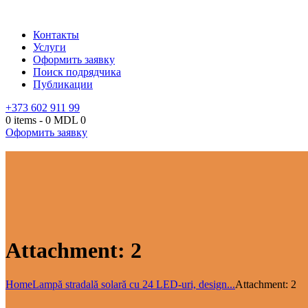
Контакты
Услуги
Оформить заявку
Поиск подрядчика
Публикации
+373 602 911 99
0 items
-
0 MDL
0
Оформить заявку
Attachment: 2
Home
Lampă stradală solară cu 24 LED-uri, design...
Attachment: 2