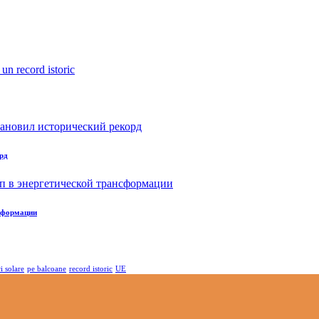
рд
нсформации
i solare
pe balcoane
record istoric
UE