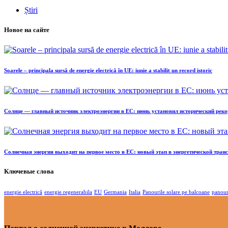
Știri
Новое на сайте
Soarele – principala sursă de energie electrică în UE: iunie a stabilit un record istoric
Солнце — главный источник электроэнергии в ЕС: июнь установил исторический реко
Солнечная энергия выходит на первое место в ЕС: новый этап в энергетической тра
Ключевые слова
energie electrică
energie regenerabila
EU
Germania
Italia
Panourile solare pe balcoane
panour