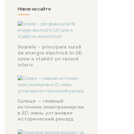
Новое на сайте
Soarele – principala sursă
de energie electrică în UE:
iunie a stabilit un record
istoric
Солнце — главный
источник электроэнергии
в ЕС: июнь установил
исторический рекорд