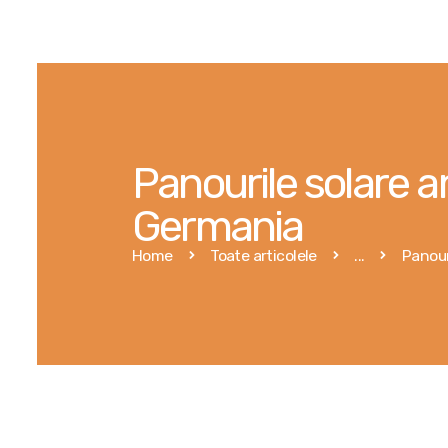
Panourile solare 
Germania
Home
Toate articolele
...
Panour