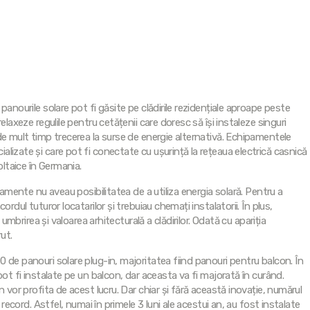
panourile solare pot fi găsite pe clădirile rezidențiale aproape peste
elaxeze regulile pentru cetățenii care doresc să își instaleze singuri
de mult timp trecerea la surse de energie alternativă. Echipamentele
lizate și care pot fi conectate cu ușurință la rețeaua electrică casnică
oltaice în Germania.
tamente nu aveau posibilitatea de a utiliza energia solară. Pentru a
rdul tuturor locatarilor și trebuiau chemați instalatorii. În plus,
 umbrirea și valoarea arhitecturală a clădirilor. Odată cu apariția
ut.
 de panouri solare plug-in, majoritatea fiind panouri pentru balcon. În
pot fi instalate pe un balcon, dar aceasta va fi majorată în curând.
n vor profita de acest lucru. Dar chiar și fără această inovație, numărul
 record. Astfel, numai în primele 3 luni ale acestui an, au fost instalate