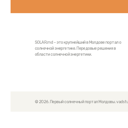
SOLAR.md – это крупнейший в Молдове портал о
солнечной энергетике. Передовые решения в
области солнечной энергетики.
© 2026. Первый солнечный портал Молдовы.
vadstu