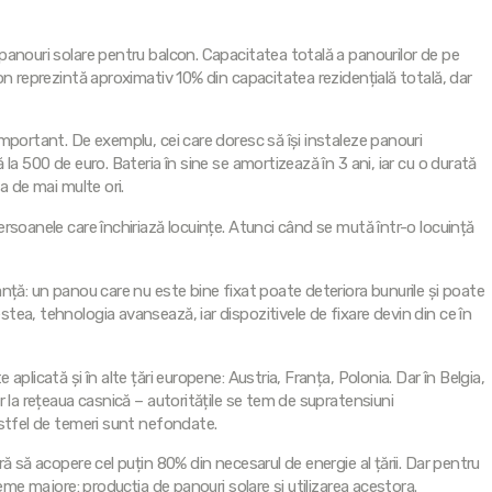
panouri solare pentru balcon. Capacitatea totală a panourilor de pe
on reprezintă aproximativ 10% din capacitatea rezidențială totală, dar
mportant. De exemplu, cei care doresc să își instaleze panouri
la 500 de euro. Bateria în sine se amortizează în 3 ani, iar cu o durată
a de mai multe ori.
rsoanele care închiriază locuințe. Atunci când se mută într-o locuință
nță: un panou care nu este bine fixat poate deteriora bunurile și poate
ea, tehnologia avansează, iar dispozitivele de fixare devin din ce în
plicată și în alte țări europene: Austria, Franța, Polonia. Dar în Belgia,
r la rețeaua casnică – autoritățile se tem de supratensiuni
astfel de temeri sunt nefondate.
ă să acopere cel puțin 80% din necesarul de energie al țării. Dar pentru
eme majore: producția de panouri solare și utilizarea acestora.