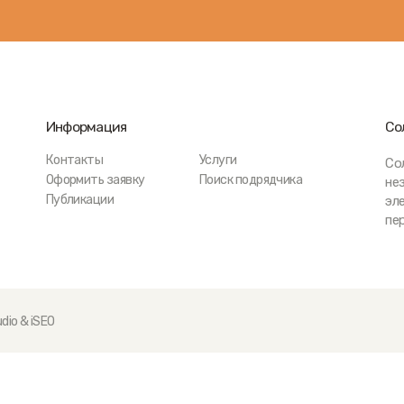
Информация
Со
Контакты
Услуги
Со
Оформить заявку
Поиск подрядчика
не
Публикации
эл
пе
dio
&
iSEO