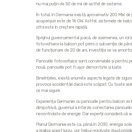
nu mai puțin de 50 de mii de astfel de sisteme.
În total, în Germania există aproximativ 200 MW de 
acoperișuri este de 16 GW. Astfel, sistemele de balc
cifra este în creștere rapidă.
Sprijinul guvernamental joacă, de asemenea, un rol i
fotovoltaice la balcon pot primi o subvenție de până 
de funcționare de 20 de ani, investiția se va amortiz
Panourile fotovoltaice sunt convenabile și pentru pe
nouă, panourile pot fi ușor demontate și luate.
Bineînțeles, există anumite aspecte legate de sigura
provoca accidentări dacă este scăpat. Cu toate acest
ce mai sigure.
Experiența Germaniei cu panourile pentru balcon este a
dimpotrivă, guvernul a interzis conectarea panourilo
necontrolate de energie. Dar experții consideră că 
Planul Germaniei este ca, până în 2030, energia solar
a realiza acest lucru, vor trebui rezolvate două probl