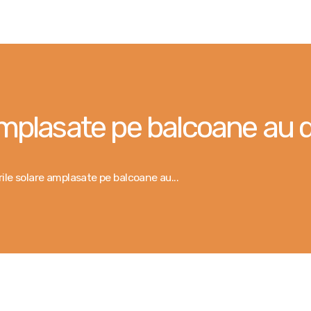
Контакты
Услуги
Оформить заявку
amplasate pe balcoane au d
Поиск подрядчика
Публикации
ile solare amplasate pe balcoane au...