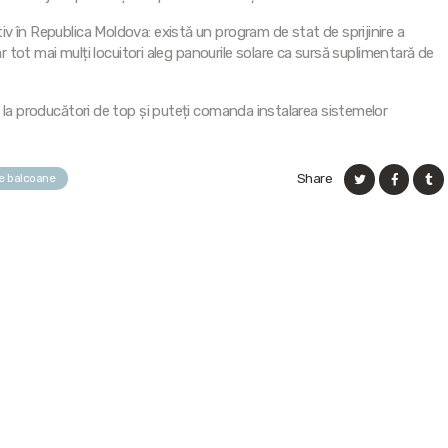
v în Republica Moldova: există un program de stat de sprijinire a
ar tot mai mulți locuitori aleg panourile solare ca sursă suplimentară de
 la producători de top și puteți comanda instalarea sistemelor
Share
pe balcoane