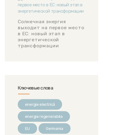
Солнечная энергия
выходит на первое место
в ЕС: новый этап в
энергетической
трансформации
Ключевые слова
energie electrică
energie regenerabila
EU
Germania