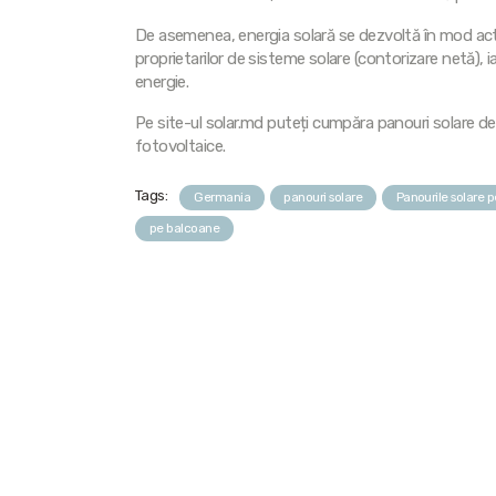
De asemenea, energia solară se dezvoltă în mod acti
proprietarilor de sisteme solare (contorizare netă), i
energie.
Pe site-ul solar.md puteți cumpăra panouri solare de
fotovoltaice.
Tags:
Germania
panouri solare
Panourile solare 
pe balcoane