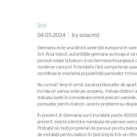
Știri
04.05.2024
by solar.md
Germania este una dintre acele țări europene în care 
tot. Anul trecut, autoritățile germane au început să r
panouri solare la balcon, însă Germania încurajează 
moderne care pot fi instalate fără competențe specia
contribuie la creșterea popularității panourilor fotov
Nu cu mult timp în urmă, locuitorii blocurilor de apar
instala un panou solar pe acoperiș, trebuia obținut aco
trebuiau luate în considerare criterii precum sarcinile,
panourilor pentru balcon, aceste probleme au dispăr
În prezent, în Germania sunt instalate peste 400.000
prezent, există o limită a numărului de panouri care 
Probabil că mulți proprietari de panouri pentru balco
de instalații pentru balcon în țară crește într-un ritm