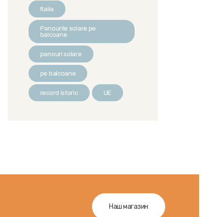
Italia
Panourile solare pe
balcoane
panouri solare
pe balcoane
record istoric
UE
Наш магазин