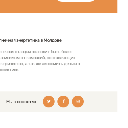
лнечная энергетика в Молдове
лнечная станция позволит быть более
зависимым от компаний, поставляющих
ектричество, а так же экономить деньги в
рспективе.
Мы в соцсетях