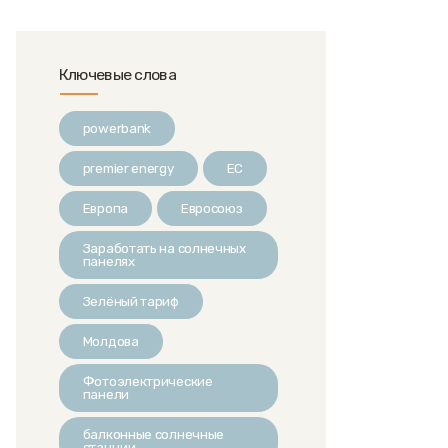
Ключевые слова
powerbank
premier energy
ЕС
Европа
Евросоюз
Заработать на солнечных
панелях
Зелёный тариф
Молдова
Фотоэлектрические
панели
балконные солнечные
станции