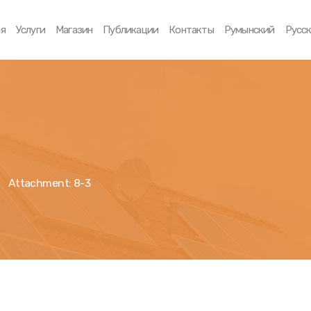
Главная
ая
Услуги
Магазин
Публикации
Контакты
Румынский
Русс
Услуги
Магазин
Публикации
Контакты
Attachment: 8-3
Румынский
Русский