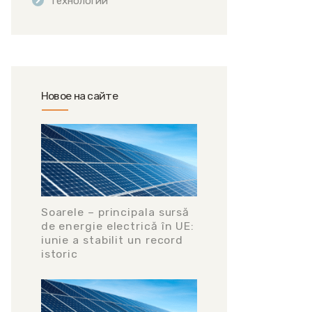
Технологии
Новое на сайте
Soarele – principala sursă
de energie electrică în UE:
iunie a stabilit un record
istoric