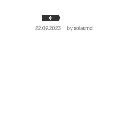
8-2
22.09.2023
by solar.md