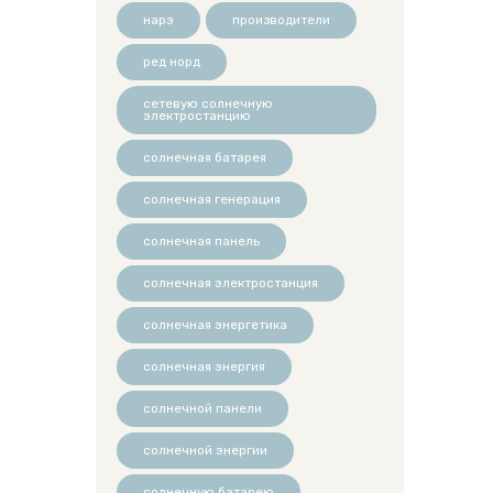
нарэ
производители
ред норд
сетевую солнечную
электростанцию
солнечная батарея
солнечная генерация
солнечная панель
солнечная электростанция
солнечная энергетика
солнечная энергия
солнечной панели
солнечной энергии
солнечную батарею