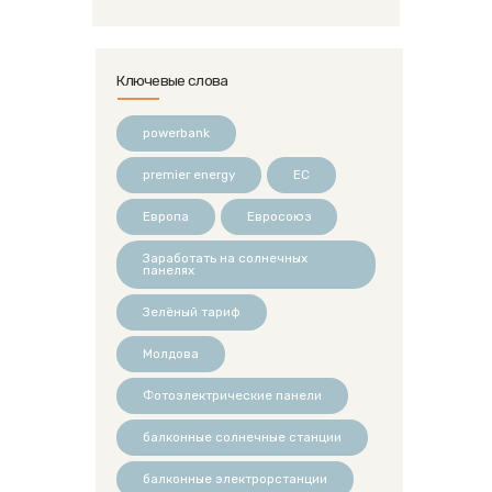
Ключевые слова
powerbank
premier energy
ЕС
Европа
Евросоюз
Заработать на солнечных
панелях
Зелёный тариф
Молдова
Фотоэлектрические панели
балконные солнечные станции
балконные электрорстанции