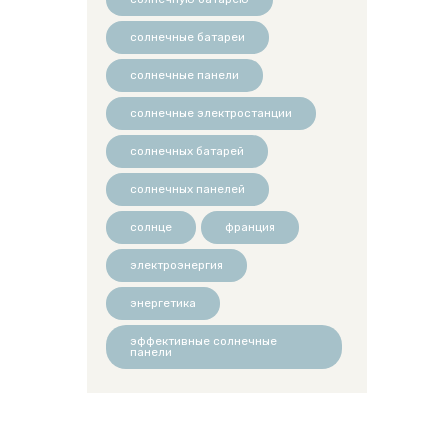
солнечные батареи
солнечные панели
солнечные электростанции
солнечных батарей
солнечных панелей
солнце
франция
электроэнергия
энергетика
эффективные солнечные
панели