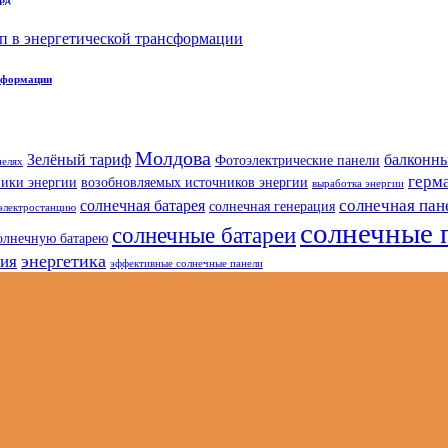
нсформации
Молдова
Зелёный тариф
балконны
Фотоэлектрические панели
нелях
герм
ники энергии
возобновляемых источников энергии
выработка энергии
солнечная пан
солнечная батарея
солнечная генерация
электростанцию
солнечные 
солнечные батареи
олнечную батарею
энергетика
гия
эффективные солнечные панели