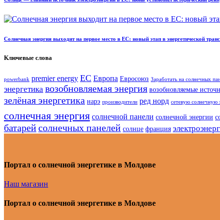
Солнечная энергия выходит на первое место в ЕС: новый этап в энергетической тра
Ключевые слова
ЕС
premier energy
Европа
Евросоюз
powerbank
Заработать на солнечных па
возобновляемая энергия
энергетика
возобновляемые источ
зелёная энергетика
ред норд
нарэ
производители
сетевую солнечную 
солнечная энергия
солнечной панели
солнечной энергии
с
батарей
солнечных панелей
электроэнер
солнце
франция
Портал о солнечной энергетике в Молдове
Наш магазин
Портал о солнечной энергетике в Молдове