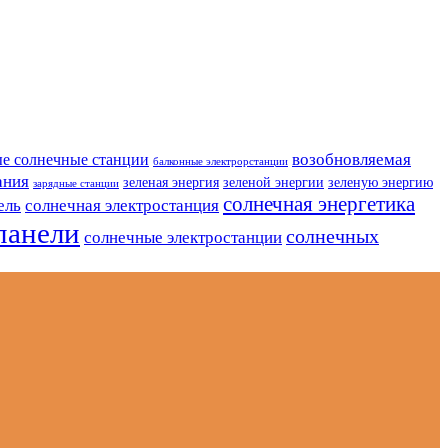
возобновляемая
е солнечные станции
балконные электрорстанции
ания
зеленая энергия
зеленой энергии
зеленую энергию
зарядные станции
солнечная энергетика
ель
солнечная электростанция
панели
солнечных
солнечные электростанции