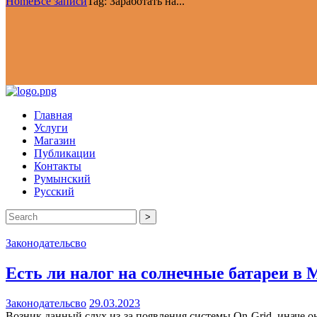
Home
Все записи
Tag: Заработать на...
Главная
Услуги
Магазин
Публикации
Контакты
Румынский
Русский
>
Законодательсво
Есть ли налог на солнечные батареи в 
Законодательсво
29.03.2023
Возник данный слух из-за появления системы On-Grid, иначе он