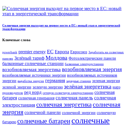
Солнечная энергия выходит на первое место в ЕС: новый этап в энергетической
трансформации
Ключевые слова
ЕС
premier energy
Европа
Евросоюз
powerbank
Заработать на солнечных
Молдова
Зелёный тариф
Фотоэлектрические панели
панелях
балконные солнечные станции
балконные электрорстанции
возобновляемая энергия
возобновляемая энергетика
возобновляемые источники энергии
возобновляемых источников
германия
энергии
зеленая энергия
выработка энергии
зарядные станции
зелёная энергетика
зеленой энергии
зеленую энергию
нарэ
ред норд
солнечная
производители
сетевую солнечную электростанцию
солнечная панель
солнечная
батарея
солнечная генерация
солнечная
солнечная энергетика
электростанция
энергия
солнечной панели
солнечной энергии
солнечную
солнечные
солнечные батареи
батарею