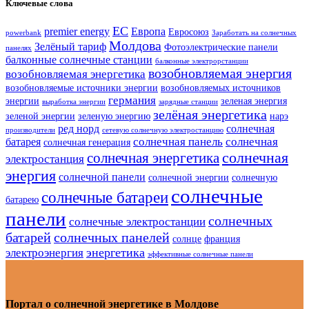
Ключевые слова
ЕС
premier energy
Европа
Евросоюз
powerbank
Заработать на солнечных
Молдова
Зелёный тариф
Фотоэлектрические панели
панелях
балконные солнечные станции
балконные электрорстанции
возобновляемая энергия
возобновляемая энергетика
возобновляемые источники энергии
возобновляемых источников
германия
энергии
зеленая энергия
выработка энергии
зарядные станции
зелёная энергетика
зеленой энергии
зеленую энергию
нарэ
ред норд
солнечная
производители
сетевую солнечную электростанцию
солнечная панель
солнечная
батарея
солнечная генерация
солнечная
солнечная энергетика
электростанция
энергия
солнечной панели
солнечной энергии
солнечную
солнечные
солнечные батареи
батарею
панели
солнечных
солнечные электростанции
батарей
солнечных панелей
солнце
франция
энергетика
электроэнергия
эффективные солнечные панели
Портал о солнечной энергетике в Молдове