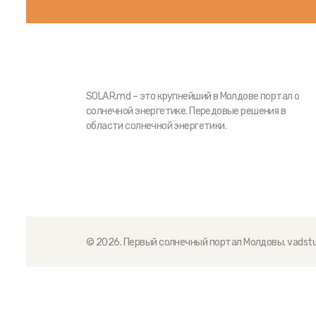
SOLAR.md – это крупнейший в Молдове портал о
солнечной энергетике. Передовые решения в
области солнечной энергетики.
© 2026. Первый солнечный портал Молдовы.
vadstu