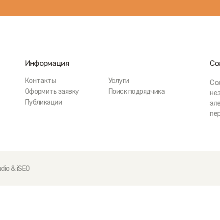
Информация
Со
Контакты
Услуги
Со
Оформить заявку
Поиск подрядчика
не
Публикации
эл
пе
dio
&
iSEO