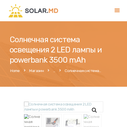
Главная
Солнечная система
Услуги
освещения 2 LED лампы и
Магазин
powerbank 3500 mAh
Публикации
Home
Магазин
...
Солнечная система...
Контакты
Румынский
Русский