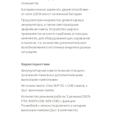
планшетов.
Батарею можно заряжать двумя способами –
от сети 220 В или от солнечной батареи.
Предусмотрен индикатор уровня заряда
аккумулятора, а также светодиодная
аварийная лампа. Устройство широко
применяется на охоте и рыбалке, в походах,
кемпингах, для оборудования дач, караванов
и палаток, т.е. в качестве дополнительного
возобновляемого источника энергии в разных
ситуациях.
Характеристики
Аккумуляторная осветительная станция с
солнечной панелью и дополнительными
выносными лампочками
Источник света: Cree XHP 30 + COB панель +
2шт. выносные лампы.
Количество режимов работы: 3 режима (100%
P30, 1000% COB, 50% COB) + функция
PowerBank+ можно подключить к четырем
выносным лампам (2шт. в комплекте).