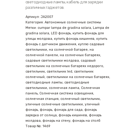
светодиодные лампы, кабель для зарядки
различных гаджетов.
Артикул:
JA2007
Категория:
Автономные солнечные системы
Метки:
cumpar lampa de gradina solara
,
Lampa de
gradina solara
,
LED фонарь
,
купить фонарь для
улицы молдова
,
купить фонарь кишинев
,
купить
фонарь с датчиком движения
,
куплю садовые
светильники
,
на солнечной батарее
,
на
солнечной панели
,
на солнечных батареях
,
садовые светильники молдова
,
садовый
светильник на солнечных батареях недорого
,
светильник
,
светильник led
,
светильник
солнечный
,
светильники на солнечных батареях
,
светодиодные лампы
,
светодиодные
светильники
,
солнечная лампа
,
Солнечная
панель
,
Солнечная система освещения
,
солнечная станция
,
солнечный светильник
,
уличные солнечные светильники
,
уличный
фонарь
,
фонарь
,
фонарь для сада
,
фонарь
зарядка от солнца
,
фонарь кишинев
,
фонарь
молдова
,
фонарь на стену
,
фонарь на столб
Товар №:
1469