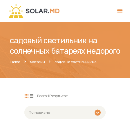
Главная
садовый светильник на
Услуги
солнечных батареях недорого
Магазин
Home
Магазин
садовый светильник на...
Публикации
Контакты
Румынский
Русский
Всего 1 Результат