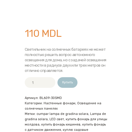
110
MDL
Светильник на солнечных батареях не может
полностью решить вопрос автономного
освещения для дома, но с задачей освещения
местности в радиусе двух или трех метров он
отлично справляется.
Количество
Купить
товара
Настенный
уличный
Артикул:
BL609-30SMD
30
Категории:
Настенные фонари
,
Освещение на
LED
солнечных панелях
светильник
Метки:
cumpar lampa de gradina solara
,
Lampa de
с
gradina solara
,
LED свет
,
купить фонарь для улицы
датчиком
молдова
,
купить фонарь кишинев
,
купить фонарь
движения
с датчиком движения
,
куплю садовые