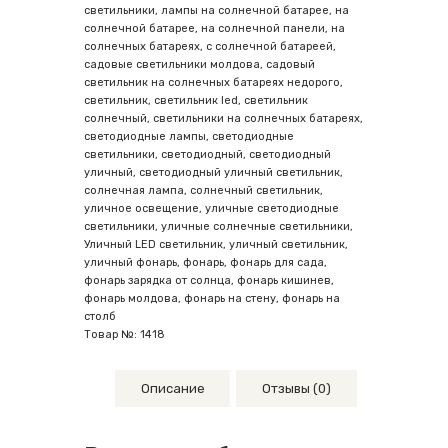
светильники
,
лампы на солнечной батарее
,
на
солнечной батарее
,
на солнечной панели
,
на
солнечных батареях
,
с солнечной батареей
,
садовые светильники молдова
,
садовый
светильник на солнечных батареях недорого
,
светильник
,
светильник led
,
светильник
солнечный
,
светильники на солнечных батареях
,
светодиодные лампы
,
светодиодные
светильники
,
светодиодный
,
светодиодный
уличный
,
светодиодный уличный светильник
,
солнечная лампа
,
солнечный светильник
,
уличное освещение
,
уличные светодиодные
светильники
,
уличные солнечные светильники
,
Уличный LED светильник
,
уличный светильник
,
уличный фонарь
,
фонарь
,
фонарь для сада
,
фонарь зарядка от солнца
,
фонарь кишинев
,
фонарь молдова
,
фонарь на стену
,
фонарь на
столб
Товар №:
1418
Описание
Отзывы (0)