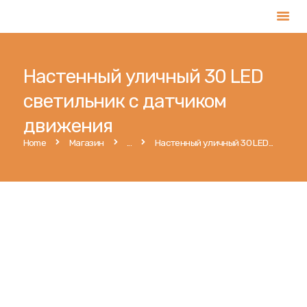
Настенный уличный 30 LED
Главная
светильник с датчиком
Услуги
движения
Магазин
Home
Магазин
...
Настенный уличный 30 LED...
Публикации
Контакты
Румынский
Русский