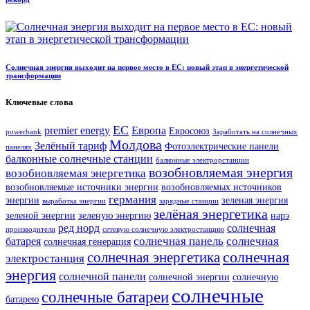
Солнечная энергия выходит на первое место в ЕС: новый этап в энергетической
трансформации
Ключевые слова
ЕС
premier energy
Европа
Евросоюз
powerbank
Заработать на солнечных
Молдова
Зелёный тариф
Фотоэлектрические панели
панелях
балконные солнечные станции
балконные электрорстанции
возобновляемая энергия
возобновляемая энергетика
возобновляемые источники энергии
возобновляемых источников
германия
энергии
зеленая энергия
выработка энергии
зарядные станции
зелёная энергетика
зеленой энергии
зеленую энергию
нарэ
ред норд
солнечная
производители
сетевую солнечную электростанцию
солнечная панель
солнечная
батарея
солнечная генерация
солнечная
солнечная энергетика
электростанция
энергия
солнечной панели
солнечной энергии
солнечную
солнечные
солнечные батареи
батарею