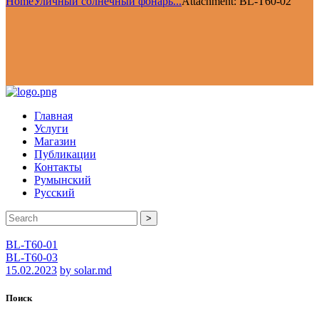
Home
Уличный солнечный фонарь...
Attachment: BL-T60-02
Главная
Услуги
Магазин
Публикации
Контакты
Румынский
Русский
>
BL-T60-01
BL-T60-03
15.02.2023
by solar.md
Поиск