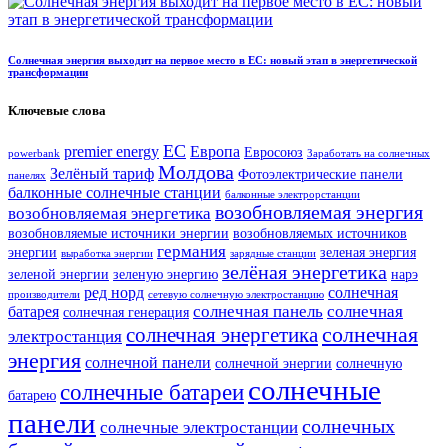
Солнечная энергия выходит на первое место в ЕС: новый этап в энергетической
трансформации
Ключевые слова
ЕС
premier energy
Европа
Евросоюз
powerbank
Заработать на солнечных
Молдова
Зелёный тариф
Фотоэлектрические панели
панелях
балконные солнечные станции
балконные электрорстанции
возобновляемая энергия
возобновляемая энергетика
возобновляемые источники энергии
возобновляемых источников
германия
энергии
зеленая энергия
выработка энергии
зарядные станции
зелёная энергетика
зеленой энергии
зеленую энергию
нарэ
ред норд
солнечная
производители
сетевую солнечную электростанцию
солнечная панель
солнечная
батарея
солнечная генерация
солнечная
солнечная энергетика
электростанция
энергия
солнечной панели
солнечной энергии
солнечную
солнечные
солнечные батареи
батарею
панели
солнечных
солнечные электростанции