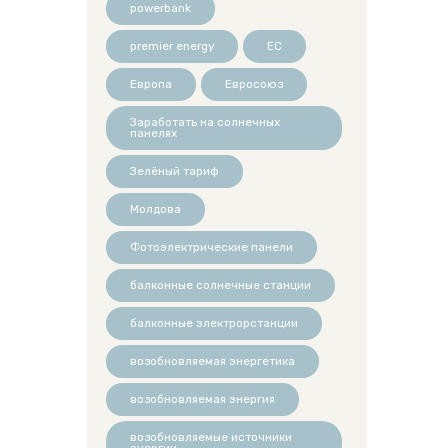
powerbank
premier energy
ЕС
Европа
Евросоюз
Заработать на солнечных
панелях
Зелёный тариф
Молдова
Фотоэлектрические панели
балконные солнечные станции
балконные электрорстанции
возобновляемая энергетика
возобновляемая энергия
возобновляемые источники
энергии