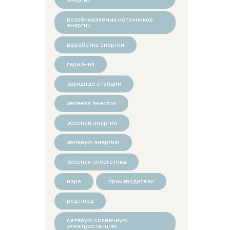
возобновляемых источников
энергии
выработка энергии
германия
зарядные станции
зеленая энергия
зеленой энергии
зеленую энергию
зелёная энергетика
нарэ
производители
ред норд
сетевую солнечную
электростанцию