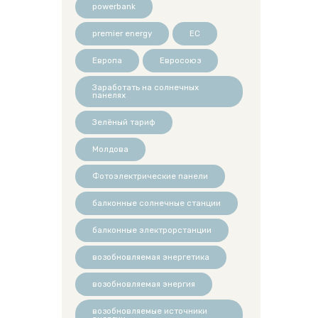
powerbank
premier energy
ЕС
Европа
Евросоюз
Заработать на солнечных
панелях
Зелёный тариф
Молдова
Фотоэлектрические панели
балконные солнечные станции
балконные электрорстанции
возобновляемая энергетика
возобновляемая энергия
возобновляемые источники