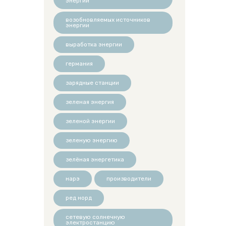
энергии
возобновляемых источников
энергии
выработка энергии
германия
зарядные станции
зеленая энергия
зеленой энергии
зеленую энергию
зелёная энергетика
нарэ
производители
ред норд
сетевую солнечную
электростанцию