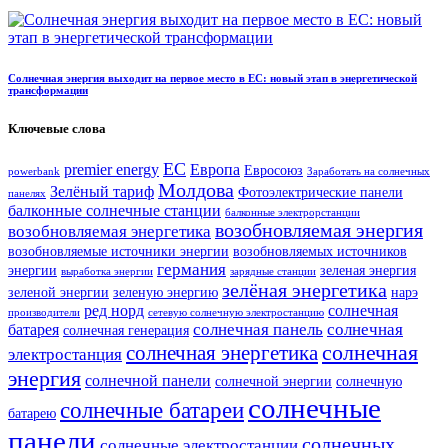
Солнечная энергия выходит на первое место в ЕС: новый этап в энергетической
трансформации
Ключевые слова
ЕС
premier energy
Европа
Евросоюз
powerbank
Заработать на солнечных
Молдова
Зелёный тариф
Фотоэлектрические панели
панелях
балконные солнечные станции
балконные электрорстанции
возобновляемая энергия
возобновляемая энергетика
возобновляемые источники энергии
возобновляемых источников
германия
энергии
зеленая энергия
выработка энергии
зарядные станции
зелёная энергетика
зеленой энергии
зеленую энергию
нарэ
ред норд
солнечная
производители
сетевую солнечную электростанцию
солнечная панель
солнечная
батарея
солнечная генерация
солнечная
солнечная энергетика
электростанция
энергия
солнечной панели
солнечной энергии
солнечную
солнечные
солнечные батареи
батарею
панели
солнечных
солнечные электростанции