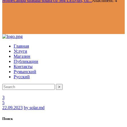
Home
Lampă stradală solară cu 364 LED-uri, cu...
Attachment: 4
Главная
Услуги
Магазин
Публикации
Контакты
Румынский
Русский
>
3
5
22.09.2023
by solar.md
Поиск