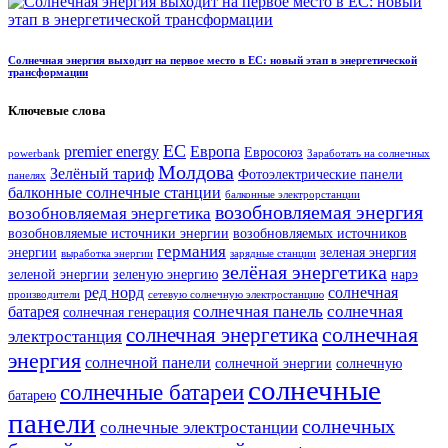
Солнечная энергия выходит на первое место в ЕС: новый этап в энергетической
трансформации
Ключевые слова
ЕС
premier energy
Европа
Евросоюз
powerbank
Заработать на солнечных
Молдова
Зелёный тариф
Фотоэлектрические панели
панелях
балконные солнечные станции
балконные электрорстанции
возобновляемая энергия
возобновляемая энергетика
возобновляемые источники энергии
возобновляемых источников
германия
энергии
зеленая энергия
выработка энергии
зарядные станции
зелёная энергетика
зеленой энергии
зеленую энергию
нарэ
ред норд
солнечная
производители
сетевую солнечную электростанцию
солнечная панель
солнечная
батарея
солнечная генерация
солнечная
солнечная энергетика
электростанция
энергия
солнечной панели
солнечной энергии
солнечную
солнечные
солнечные батареи
батарею
панели
солнечных
солнечные электростанции