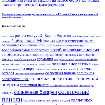
Солнечная энергия выходит на первое место в ЕС: новый этап в энергетической
трансформации
Ключевые слова
ЕС
premier energy
Европа
Евросоюз
powerbank
Заработать на солнечных
Молдова
Зелёный тариф
Фотоэлектрические панели
панелях
балконные солнечные станции
балконные электрорстанции
возобновляемая энергия
возобновляемая энергетика
возобновляемые источники энергии
возобновляемых источников
германия
энергии
зеленая энергия
выработка энергии
зарядные станции
зелёная энергетика
зеленой энергии
зеленую энергию
нарэ
ред норд
солнечная
производители
сетевую солнечную электростанцию
солнечная панель
солнечная
батарея
солнечная генерация
солнечная
солнечная энергетика
электростанция
энергия
солнечной панели
солнечной энергии
солнечную
солнечные
солнечные батареи
батарею
панели
солнечных
солнечные электростанции