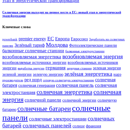
Солнечная энергия выходит на первое место в ЕС: новый этап в энергетической
трансформации
Ключевые слова
ЕС
premier energy
Европа
Евросоюз
powerbank
Заработать на солнечных
Молдова
Зелёный тариф
Фотоэлектрические панели
панелях
балконные солнечные станции
балконные электрорстанции
возобновляемая энергия
возобновляемая энергетика
возобновляемые источники энергии
возобновляемых источников
германия
энергии
зеленая энергия
выработка энергии
зарядные станции
зелёная энергетика
зеленой энергии
зеленую энергию
нарэ
ред норд
солнечная
производители
сетевую солнечную электростанцию
солнечная панель
солнечная
батарея
солнечная генерация
солнечная
солнечная энергетика
электростанция
энергия
солнечной панели
солнечной энергии
солнечную
солнечные
солнечные батареи
батарею
панели
солнечных
солнечные электростанции
батарей
солнечных панелей
солнце
франция