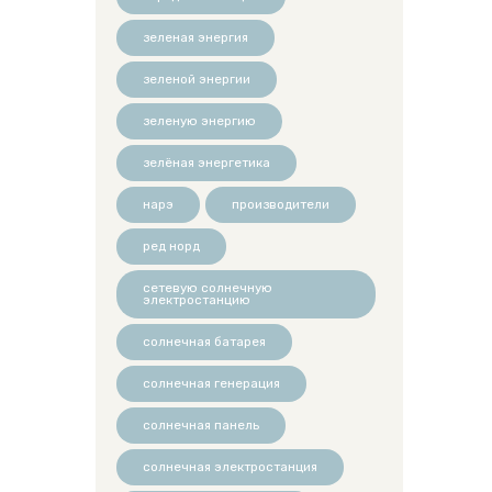
зеленая энергия
зеленой энергии
зеленую энергию
зелёная энергетика
нарэ
производители
ред норд
сетевую солнечную
электростанцию
солнечная батарея
солнечная генерация
солнечная панель
солнечная электростанция