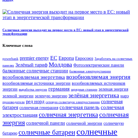
Солнечная энергия выходит на первое место в ЕС: новый этап в энергетической
трансформации
Ключевые слова
ЕС
premier energy
Европа
Евросоюз
powerbank
Заработать на солнечных
Молдова
Зелёный тариф
Фотоэлектрические панели
панелях
балконные солнечные станции
балконные электрорстанции
возобновляемая энергия
возобновляемая энергетика
возобновляемые источники энергии
возобновляемых источников
германия
энергии
зеленая энергия
выработка энергии
зарядные станции
зелёная энергетика
зеленой энергии
зеленую энергию
нарэ
ред норд
солнечная
производители
сетевую солнечную электростанцию
солнечная панель
солнечная
батарея
солнечная генерация
солнечная
солнечная энергетика
электростанция
энергия
солнечной панели
солнечной энергии
солнечную
солнечные
солнечные батареи
батарею