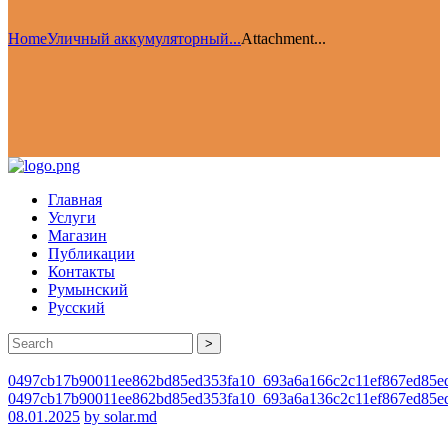
Home
Уличный аккумуляторный...
Attachment...
Главная
Услуги
Магазин
Публикации
Контакты
Румынский
Русский
>
0497cb17b90011ee862bd85ed353fa10_693a6a166c2c11ef867ed85e
0497cb17b90011ee862bd85ed353fa10_693a6a136c2c11ef867ed85e
08.01.2025
by solar.md