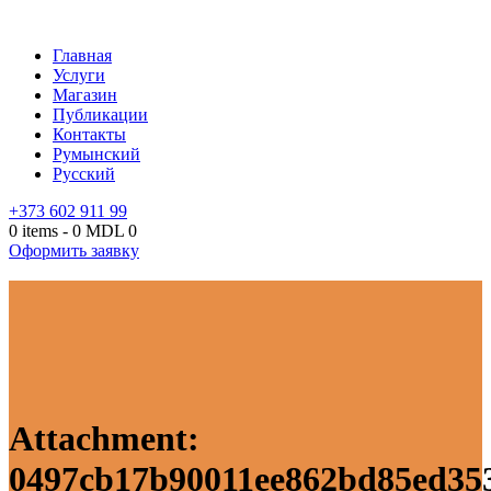
Главная
Услуги
Магазин
Публикации
Контакты
Румынский
Русский
+373 602 911 99
0 items
-
0 MDL
0
Оформить заявку
Attachment:
0497cb17b90011ee862bd85ed353