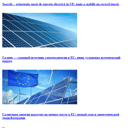
Soarele – principala sursă de energie electrică în UE: iunie a stabilit un record istoric
Солнце — главный источник электроэнергии в ЕС: июнь установил исторический
рекорд
Солнечная энергия выходит на первое место в ЕС: новый этап в энергетической
трансформации