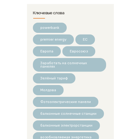
Ключевые слова
powerbank
premier energy
ЕС
Европа
Евросоюз
Заработать на солнечных
панелях
Зелёный тариф
Молдова
Фотоэлектрические панели
балконные солнечные станции
балконные электрорстанции
возобновляемая энергетика