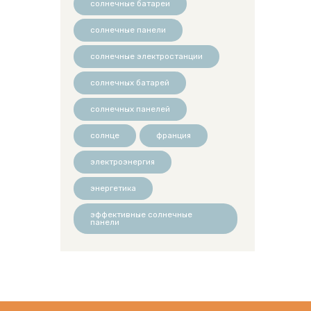
солнечные батареи
солнечные панели
солнечные электростанции
солнечных батарей
солнечных панелей
солнце
франция
электроэнергия
энергетика
эффективные солнечные
панели