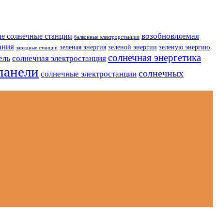
возобновляемая
е солнечные станции
балконные электрорстанции
ания
зеленая энергия
зеленой энергии
зеленую энергию
зарядные станции
солнечная энергетика
ель
солнечная электростанция
панели
солнечных
солнечные электростанции