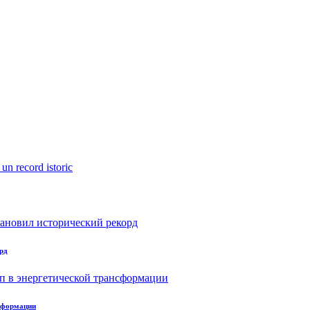
рд
нсформации