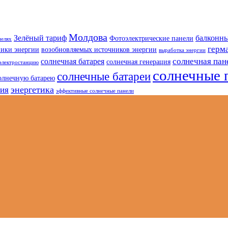
Молдова
Зелёный тариф
балконны
Фотоэлектрические панели
нелях
герм
ники энергии
возобновляемых источников энергии
выработка энергии
солнечная пан
солнечная батарея
солнечная генерация
электростанцию
солнечные 
солнечные батареи
олнечную батарею
энергетика
гия
эффективные солнечные панели