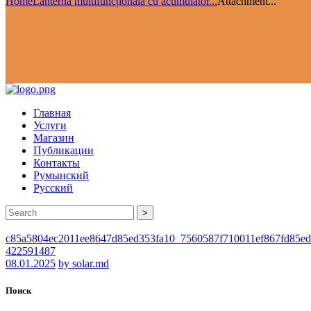
Home
Lanternă multifuncțională cu acumulator...
Attachment...
Главная
Услуги
Магазин
Публикации
Контакты
Румынский
Русский
>
c85a5804ec2011ee8647d85ed353fa10_7560587f710011ef867fd85ed
422591487
08.01.2025
by solar.md
Поиск