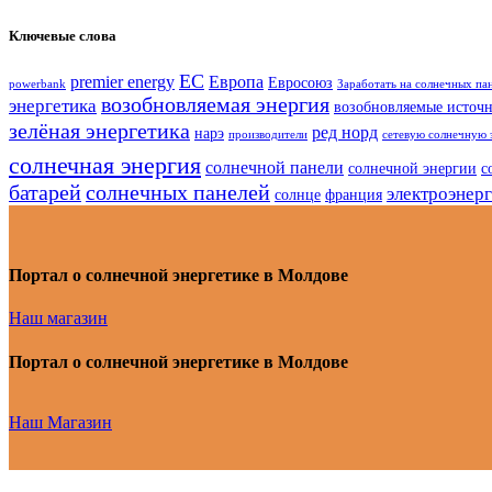
Ключевые слова
ЕС
premier energy
Европа
Евросоюз
powerbank
Заработать на солнечных па
возобновляемая энергия
энергетика
возобновляемые источ
зелёная энергетика
ред норд
нарэ
производители
сетевую солнечную 
солнечная энергия
солнечной панели
солнечной энергии
с
батарей
солнечных панелей
электроэнер
солнце
франция
Портал о солнечной энергетике в Молдове
Наш магазин
Портал о солнечной энергетике в Молдове
Наш Магазин