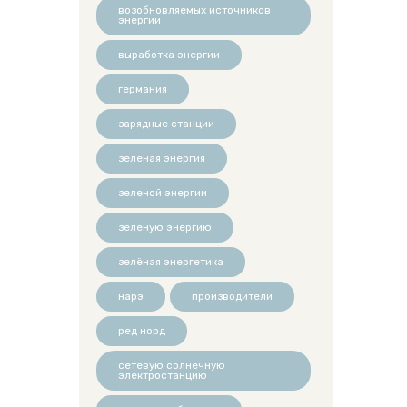
возобновляемых источников
энергии
выработка энергии
германия
зарядные станции
зеленая энергия
зеленой энергии
зеленую энергию
зелёная энергетика
нарэ
производители
ред норд
сетевую солнечную
электростанцию