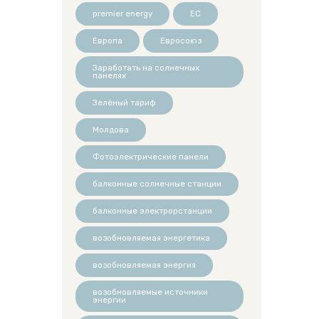
premier energy
ЕС
Европа
Евросоюз
Заработать на солнечных
панелях
Зелёный тариф
Молдова
Фотоэлектрические панели
балконные солнечные станции
балконные электрорстанции
возобновляемая энергетика
возобновляемая энергия
возобновляемые источники
энергии