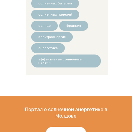
солнечных батарей
солнечных панелей
солнце
франция
электроэнергия
энергетика
эффективные солнечные
панели
Портал о солнечной энергетике в
Молдове