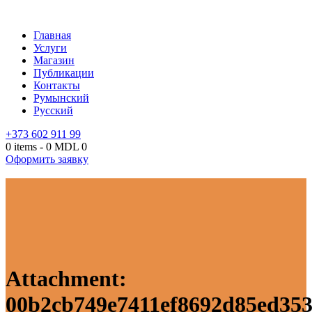
Главная
Услуги
Магазин
Публикации
Контакты
Румынский
Русский
+373 602 911 99
0 items
-
0 MDL
0
Оформить заявку
Attachment:
00b2cb749e7411ef8692d85ed353