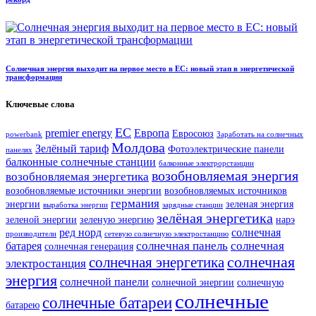
Солнечная энергия выходит на первое место в ЕС: новый этап в энергетической
трансформации
Ключевые слова
ЕС
premier energy
Европа
Евросоюз
powerbank
Заработать на солнечных
Молдова
Зелёный тариф
Фотоэлектрические панели
панелях
балконные солнечные станции
балконные электрорстанции
возобновляемая энергия
возобновляемая энергетика
возобновляемые источники энергии
возобновляемых источников
германия
энергии
зеленая энергия
выработка энергии
зарядные станции
зелёная энергетика
зеленой энергии
зеленую энергию
нарэ
ред норд
солнечная
производители
сетевую солнечную электростанцию
солнечная панель
солнечная
батарея
солнечная генерация
солнечная
солнечная энергетика
электростанция
энергия
солнечной панели
солнечной энергии
солнечную
солнечные
солнечные батареи
батарею