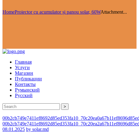
Home
Proiector cu acumulator și panou solar, 60W
Attachment...
Главная
Услуги
Магазин
Публикации
Контакты
Румынский
Русский
>
00b2cb749e7411ef8692d85ed353fa10_70c20ea0a67b11ef8696d85e
00b2cb749e7411ef8692d85ed353fa10_70c20ea2a67b11ef8696d85e
08.01.2025
by solar.md