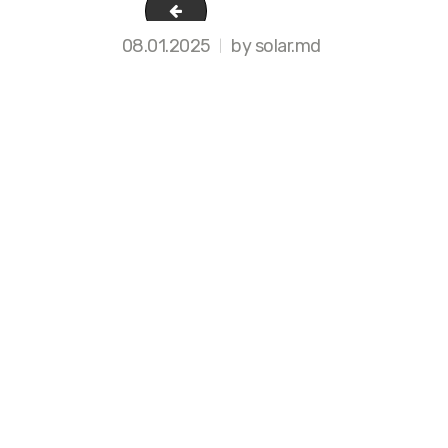
f0a8c52e11e111ef8663d85ed353fa10_f14ca
08.01.2025
by solar.md