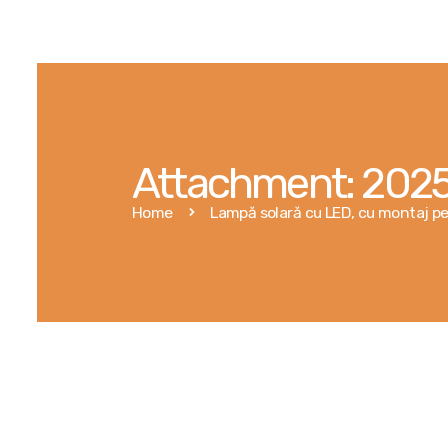
Attachment: 202
Home
Lampă solară cu LED, cu montaj pe 