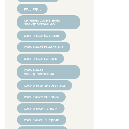
ред норд
сетевую солнечную
электростанцию
солнечная батарея
солнечная генерация
солнечная панель
солнечная
электростанция
солнечная энергетика
солнечная энергия
солнечной панели
солнечной энергии