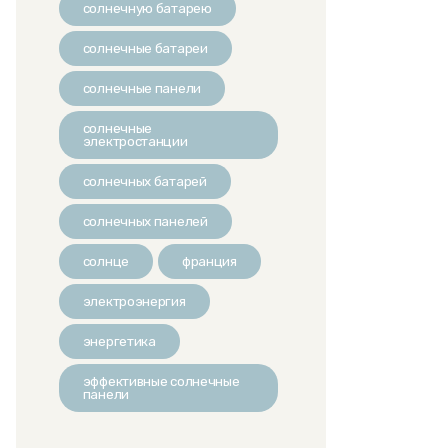
солнечную батарею
солнечные батареи
солнечные панели
солнечные
электростанции
солнечных батарей
солнечных панелей
солнце
франция
электроэнергия
энергетика
эффективные солнечные
панели