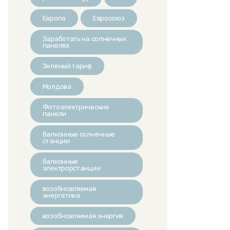
Европа
Евросоюз
Заработать на солнечных
панелях
Зелёный тариф
Молдова
Фотоэлектрические
панели
балконные солнечные
станции
балконные
электрорстанции
возобновляемая
энергетика
возобновляемая энергия