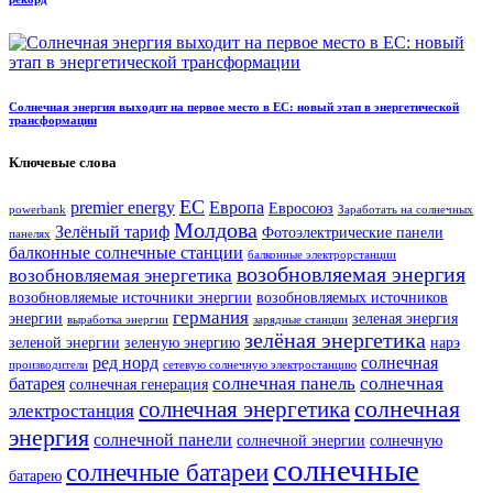
Солнечная энергия выходит на первое место в ЕС: новый этап в энергетической
трансформации
Ключевые слова
ЕС
premier energy
Европа
Евросоюз
powerbank
Заработать на солнечных
Молдова
Зелёный тариф
Фотоэлектрические панели
панелях
балконные солнечные станции
балконные электрорстанции
возобновляемая энергия
возобновляемая энергетика
возобновляемые источники энергии
возобновляемых источников
германия
энергии
зеленая энергия
выработка энергии
зарядные станции
зелёная энергетика
зеленой энергии
зеленую энергию
нарэ
ред норд
солнечная
производители
сетевую солнечную электростанцию
солнечная панель
солнечная
батарея
солнечная генерация
солнечная
солнечная энергетика
электростанция
энергия
солнечной панели
солнечной энергии
солнечную
солнечные
солнечные батареи
батарею