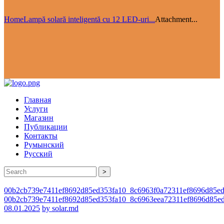
Home
Lampă solară inteligentă cu 12 LED-uri...
Attachment...
Главная
Услуги
Магазин
Публикации
Контакты
Румынский
Русский
>
00b2cb739e7411ef8692d85ed353fa10_8c6963f0a72311ef8696d85ed
00b2cb739e7411ef8692d85ed353fa10_8c6963eea72311ef8696d85e
08.01.2025
by solar.md