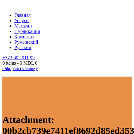
Главная
Услуги
Магазин
Публикации
Контакты
Румынский
Русский
+373 602 911 99
0 items
-
0 MDL
0
Оформить заявку
Attachment:
00b2cb739e7411ef8692d85ed353