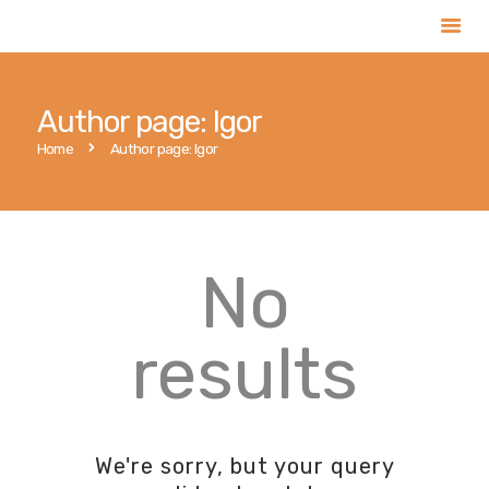
Author page: Igor
Главная
Home
Author page: Igor
Услуги
Магазин
Публикации
No
Контакты
Русский
results
We're sorry, but your query