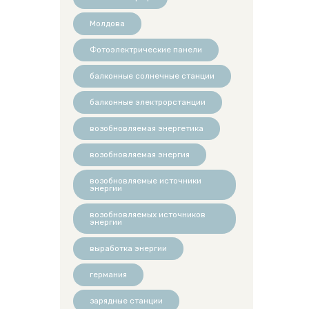
Молдова
Фотоэлектрические панели
балконные солнечные станции
балконные электрорстанции
возобновляемая энергетика
возобновляемая энергия
возобновляемые источники
энергии
возобновляемых источников
энергии
выработка энергии
германия
зарядные станции