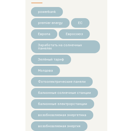
powerbank
premier energy
ЕС
Европа
Евросоюз
Заработать на солнечных
панелях
Зелёный тариф
Молдова
Фотоэлектрические панели
балконные солнечные станции
балконные электрорстанции
возобновляемая энергетика
возобновляемая энергия